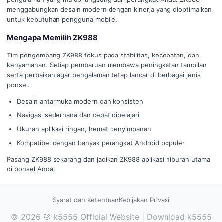
menggabungkan desain modern dengan kinerja yang dioptimalkan
untuk kebutuhan pengguna mobile.
Mengapa Memilih ZK988
Tim pengembang ZK988 fokus pada stabilitas, kecepatan, dan
kenyamanan. Setiap pembaruan membawa peningkatan tampilan
serta perbaikan agar pengalaman tetap lancar di berbagai jenis
ponsel.
Desain antarmuka modern dan konsisten
Navigasi sederhana dan cepat dipelajari
Ukuran aplikasi ringan, hemat penyimpanan
Kompatibel dengan banyak perangkat Android populer
Pasang ZK988 sekarang dan jadikan ZK988 aplikasi hiburan utama
di ponsel Anda.
Syarat dan Ketentuan
Kebijakan Privasi
© 2026 🎯 k5555 Official Website | Download k5555