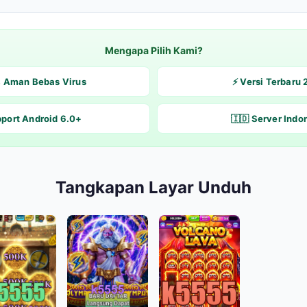
Mengapa Pilih Kami?
% Aman Bebas Virus
⚡ Versi Terbaru
pport Android 6.0+
🇮🇩 Server Indo
Tangkapan Layar Unduh