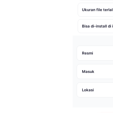
Ukuran file terla
Bisa di-install d
Resmi
Masuk
Lokasi