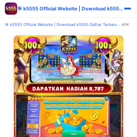
🎯 k5555 Official Website | Download k5555 Daftar Terbaru
🎯 k5555 Official Website | Download k5555 Daftar Terbaru
›
APK