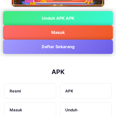
Unduh APK APK
Masuk
Daftar Sekarang
APK
Resmi
APK
Masuk
Unduh