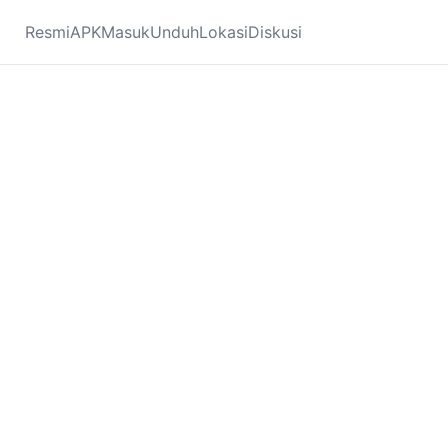
Resmi
APK
Masuk
Unduh
Lokasi
Diskusi