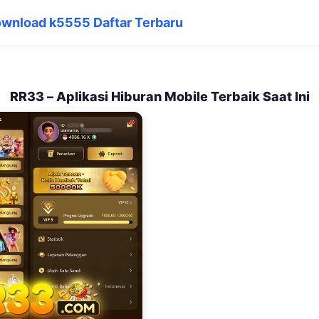
Download k5555 Daftar Terbaru
RR33 – Aplikasi Hiburan Mobile Terbaik Saat Ini